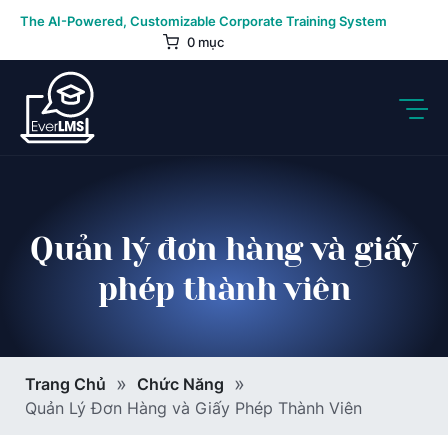
Skip
The AI-Powered, Customizable Corporate Training System
to
0 mục
content
Quản lý đơn hàng và giấy
phép thành viên
Breadcrumb
Trang Chủ
Chức Năng
Quản Lý Đơn Hàng và Giấy Phép Thành Viên