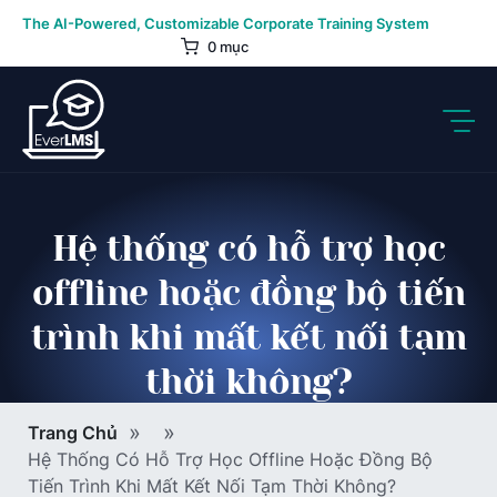
Skip
The AI-Powered, Customizable Corporate Training System
to
0 mục
content
Hệ thống có hỗ trợ học
offline hoặc đồng bộ tiến
trình khi mất kết nối tạm
thời không?
Breadcrumb
Trang Chủ
Hệ Thống Có Hỗ Trợ Học Offline Hoặc Đồng Bộ
Tiến Trình Khi Mất Kết Nối Tạm Thời Không?