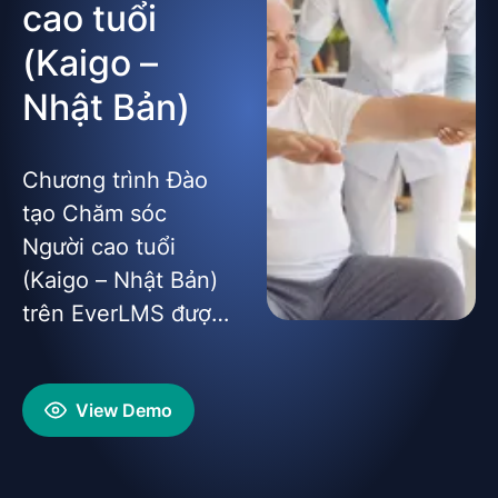
cao tuổi
(Kaigo –
Nhật Bản)
Chương trình Đào
tạo Chăm sóc
Người cao tuổi
(Kaigo – Nhật Bản)
trên EverLMS được
thiết kế nhằm trang
bị cho học viên
View Demo
kiến thức và kỹ
năng chuyên môn
để làm việc trong