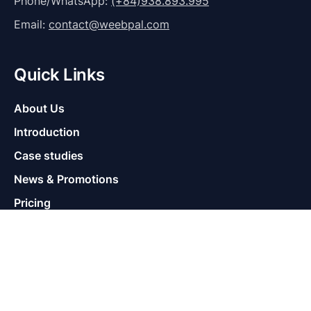
Phone/WhatsApp:
(+84)938.893.995
Email:
contact@weebpal.com
Quick Links
About Us
Introduction
Case studies
News & Promotions
Pricing
Help
Supports
Contact