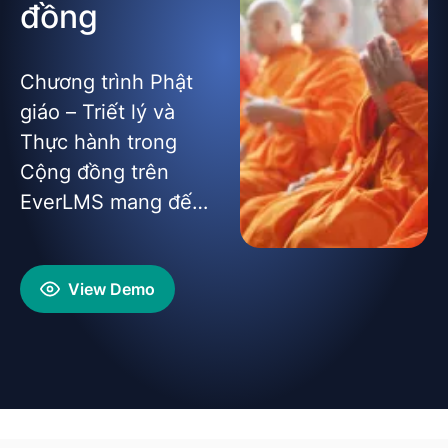
đồng
Chương trình Phật
giáo – Triết lý và
Thực hành trong
Cộng đồng trên
EverLMS mang đến
cái nhìn toàn diện
về tư tưởng, giáo lý
View Demo
và ứng dụng thực
tiễn của Phật giáo
trong đời sống hiện
đại.