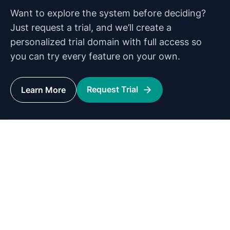
hành
Kitô
Want to explore the system before deciding?
trong
giáo
Just request a trial, and we’ll create a
cộng
đồng
personalized trial domain with full access so
trên
you can try every feature on your own.
EverLMS
mang
đến
Request Trial
Learn More
cho
học
viên
cái
nhìn
sâu
sắc về
lịch sử,
triết lý,
và giá
trị cốt