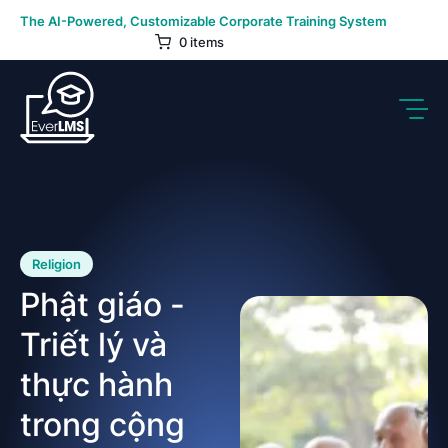
Skip
The AI-Powered, Customizable Corporate Training System
to
0 items
content
Religion
Phật giáo -
Triết lý và
thực hành
trong cộng