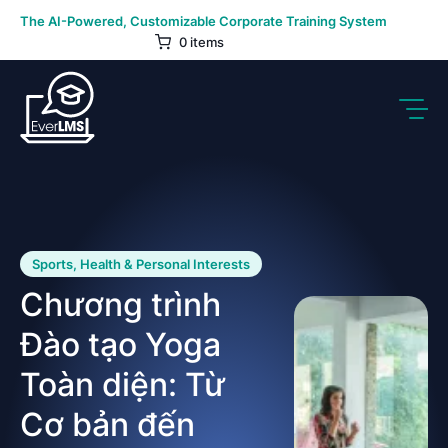
Skip
The AI-Powered, Customizable Corporate Training System
to
0 items
content
Sports, Health & Personal Interests
Chương trình
Đào tạo Yoga
Toàn diện: Từ
Cơ bản đến