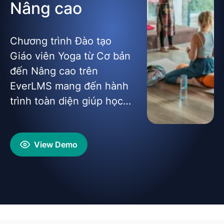
Nâng cao
Chương trình Đào tạo
Giáo viên Yoga từ Cơ bản
đến Nâng cao trên
EverLMS mang đến hành
trình toàn diện giúp học
viên nắm vững triết lý, kỹ
thuật và phương pháp
View Demo
giảng dạy Yoga.