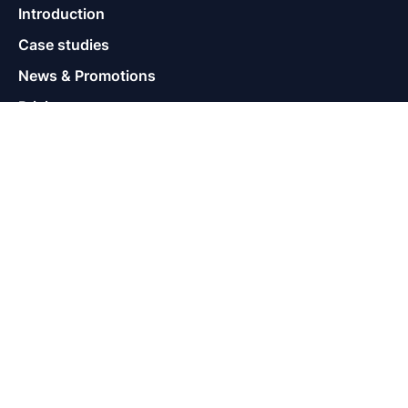
Introduction
Case studies
News & Promotions
Pricing
Help
Supports
Contact
Warranty Policy
Terms of Use
Privacy Policy