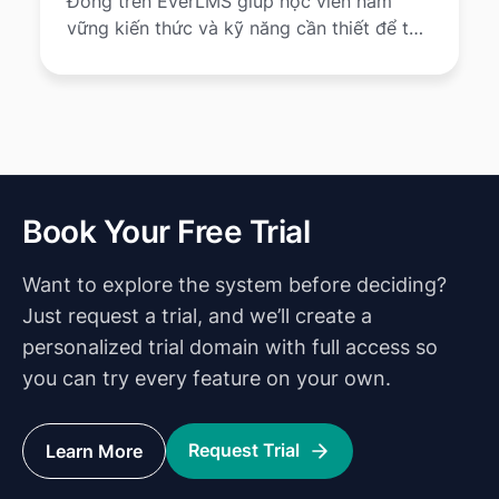
Đồng trên EverLMS giúp học viên nắm
vững kiến thức và kỹ năng cần thiết để tổ
chức, tham gia và quản lý hoạt động thể
thao một cách an toàn, giảm chấn thương
và nâng cao sức khỏe cộng đồng.
Book Your Free Trial
Want to explore the system before deciding?
Just request a trial, and we’ll create a
personalized trial domain with full access so
you can try every feature on your own.
Request Trial
Learn More