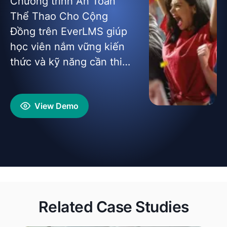
Chương trình An Toàn
Thể Thao Cho Cộng
Đồng trên EverLMS giúp
học viên nắm vững kiến
thức và kỹ năng cần thiết
để tổ chức, tham gia và
quản lý hoạt động thể
View Demo
thao một cách an toàn,
giảm chấn thương và
nâng cao sức khỏe cộng
đồng.
Related Case Studies