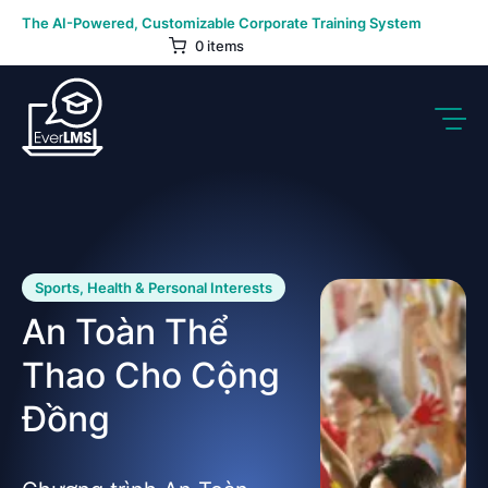
Skip
The AI-Powered, Customizable Corporate Training System
to
0 items
content
Sports, Health & Personal Interests
An Toàn Thể
Thao Cho Cộng
Đồng